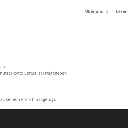
Über uns
Lesen
sen
nutzerkonto Status ist Freigegeben
zu seinem Profil hinzugefügt.